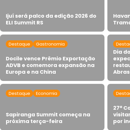
Ijuí será palco da edição 2026 do
Havan
ELI Summit RS
Trama
Destaque
Gastronomia
Desta
Dia d
Docile vence Prêmio Exportação
expec
ADVB e comemora expansão na
resta
Europa e na China
Abras
Destaque
Economia
Desta
27ª Co
Sapiranga Summit começa na
visit
próxima terça-feira
por i