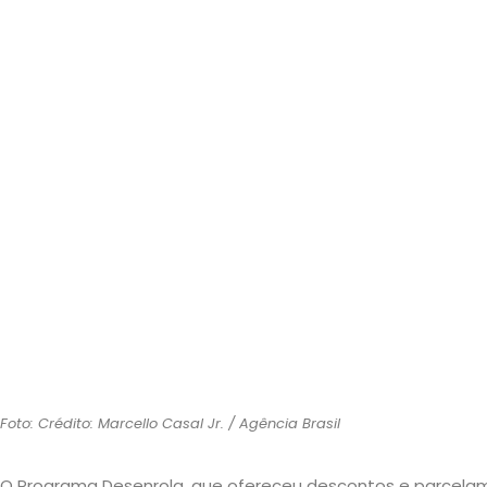
Foto: Crédito: Marcello Casal Jr. / Agência Brasil
O Programa Desenrola, que ofereceu descontos e parcelam