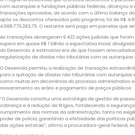
com autarquias e fundações públicas federais, alcançou a
transações aprovadas, de acordo com o último balanço do 
após os descontos oferecidos pelo programa, foi de R$ 4.9
4.568.775.283,75. O restante será pago em parcelas que ai
As transações abrangeram 6.422 ações judiciais que foram
supera em quase R$ 1 bilhão a expectativa inicial, divulga
do Desenrola. A estimativa era de que fossem arrecadados
regularização de dívidas não tributárias com as autarquias
O Desenrola permitiu a realização de transação extraordin
para a quitação de dívidas não tributárias com autarquias e
como multas em decorrência do processo administrativo san
ressarcimento ao erário e pagamento de preços públicos.
“O Desenrola constitui uma estratégia de gestão de passiv
cobrança e à redução de litígios, fortalecendo a seguranç
cumprimento das normas da administração, tanto na exigên
poder de polícia, garantindo a efetividade das políticas p
das ações estatais”, afirma a procuradora-geral federal, Adr