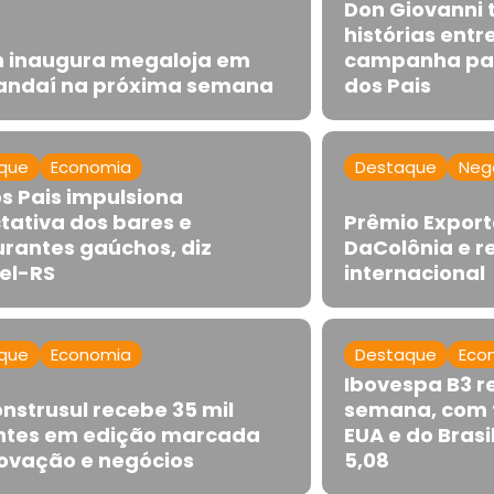
Don Giovanni
histórias entr
 inaugura megaloja em
campanha par
ndaí na próxima semana
dos Pais
que
Economia
Destaque
Neg
os Pais impulsiona
tativa dos bares e
Prêmio Expor
urantes gaúchos, diz
DaColônia e r
el-RS
internacional
que
Economia
Destaque
Eco
Ibovespa B3 r
nstrusul recebe 35 mil
semana, com f
antes em edição marcada
EUA e do Brasil
novação e negócios
5,08