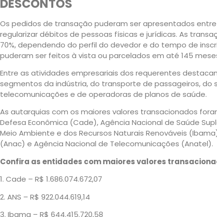
DESCONTOS
Os pedidos de transação puderam ser apresentados entre
regularizar débitos de pessoas físicas e jurídicas. As tra
70%, dependendo do perfil do devedor e do tempo de insc
puderam ser feitos à vista ou parcelados em até 145 mese
Entre as atividades empresariais dos requerentes destacam
segmentos da indústria, do transporte de passageiros, do s
telecomunicações e de operadoras de planos de saúde.
As autarquias com os maiores valores transacionados fora
Defesa Econômica (Cade), Agência Nacional de Saúde Suplem
Meio Ambiente e dos Recursos Naturais Renováveis (Ibama),
(Anac) e Agência Nacional de Telecomunicações (Anatel).
Confira as entidades com maiores valores transaciona
1. Cade – R$ 1.686.074.672,07
2. ANS – R$ 922.044.619,14
3. Ibama – R$ 644.415.720,58