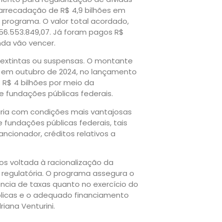
 arrecadação de R$ 4,9 bilhões em
programa. O valor total acordado,
56.553.849,07. Já foram pagos R$
nda vão vencer.
 extintas ou suspensas. O montante
da em outubro de 2024, no lançamento
 R$ 4 bilhões por meio da
 e fundações públicas federais.
ária com condições mais vantajosas
 fundações públicas federais, tais
cionador, créditos relativos a
os voltada à racionalização da
a regulatória. O programa assegura o
cia de taxas quanto no exercício do
úblicas e o adequado financiamento
iana Venturini.