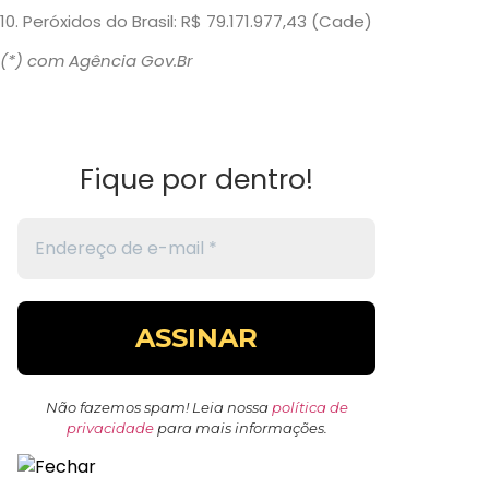
10. Peróxidos do Brasil: R$ 79.171.977,43 (Cade)
(*) com Agência Gov.Br
Fique por dentro!
Não fazemos spam! Leia nossa
política de
privacidade
para mais informações.