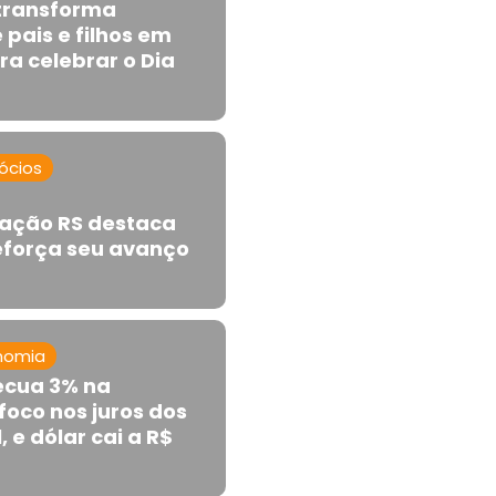
 transforma
e pais e filhos em
a celebrar o Dia
ócios
tação RS destaca
eforça seu avanço
nomia
ecua 3% na
oco nos juros dos
, e dólar cai a R$