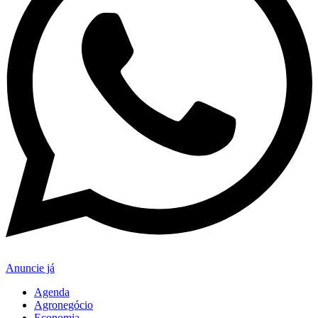
Anuncie já
Agenda
Agronegócio
Economia