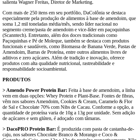
salienta Wagner Freitas, Diretor de Marketing.
Com mais de 250 itens em seu portfólio, DaColônia se destaca
especialmente pela produção de alimentos à base de amendoim, que
soma 1,2 mil toneladas média/mês, sendo líder nacional no
segmento creme/pasta de amendoim e vice-líder em paçoquinhas
(Scanntech). Entretanto, além dos doces tradicionais como
Paçoquinhas e Pé de Moleque, também se destaca com produtos
funcionais e saudáveis, como Biomassa de Banana Verde, Pastas de
Amendoim, Barras de Proteína, entre outros alimentos livres de
aditivos e zero açúcares. Além de tradição e inovação, oferece
produtos com alta qualidade nutricional, rastreabilidade e
responsabilidade socioambiental.
PRODUTOS
> Amendo Power Protein Bar:
Feita à base de amendoim, a linha
vem em duas opções: Whey Protein e Plant-Base. Fontes de fibras,
vêm nos sabores Amendoim, Cookies & Cream, Caramelo & Flor
de Sal e Chocolate 70% com Nibs de Cacau. Conforme a opção, a
quantidade de proteína varia de 10g a 13g por unidade. Sem adição
de açúcares e sem glúten, é adoçado com tâmaras.
> DacoPRO Protein Bar:
É produzida com pasta de castanha-de-
caju, nos sabores Chocolate Branco & Morango e Coco &