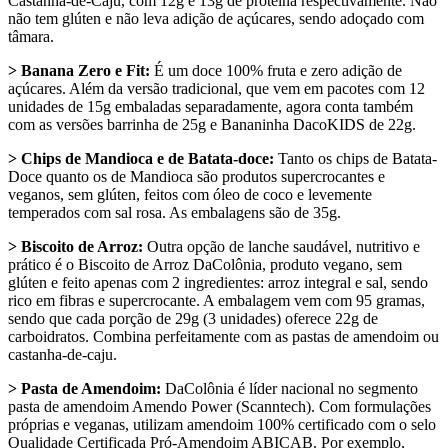
Castanha-de-Caju, com 12g e 13g de proteína respectivamente. Não
não tem glúten e não leva adição de açúcares, sendo adoçado com
tâmara.
> Banana Zero e Fit:
É um doce 100% fruta e zero adição de
açúcares. Além da versão tradicional, que vem em pacotes com 12
unidades de 15g embaladas separadamente, agora conta também
com as versões barrinha de 25g e Bananinha DacoKIDS de 22g.
> Chips de Mandioca e de Batata-doce:
Tanto os chips de Batata-
Doce quanto os de Mandioca são produtos supercrocantes e
veganos, sem glúten, feitos com óleo de coco e levemente
temperados com sal rosa. As embalagens são de 35g.
> Biscoito de Arroz:
Outra opção de lanche saudável, nutritivo e
prático é o Biscoito de Arroz DaColônia, produto vegano, sem
glúten e feito apenas com 2 ingredientes: arroz integral e sal, sendo
rico em fibras e supercrocante. A embalagem vem com 95 gramas,
sendo que cada porção de 29g (3 unidades) oferece 22g de
carboidratos. Combina perfeitamente com as pastas de amendoim ou
castanha-de-caju.
> Pasta de Amendoim:
DaColônia é líder nacional no segmento
pasta de amendoim Amendo Power (Scanntech). Com formulações
próprias e veganas, utilizam amendoim 100% certificado com o selo
Qualidade Certificada Pró-Amendoim ABICAB. Por exemplo,