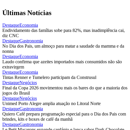
Últimas Notícias
Destaque
Economia
Endividamento das famílias sobe para 82%, mas inadimplência cai,
diz CNC
Destaque
Gastronomia
No Dia dos Pais, um almoço para matar a saudade da mamma e da
nonna
Destaque
Economia
Laudo confirma que azeites importados mais consumidos não são
extravirgem
Destaque
Economia
Tintas Renner e Tumelero participam da Construsul
Destaque
Negócios
Final da Copa 2026 movimentou mais os bares do que a maioria dos
jogos do Brasil
Destaque
Negócios
Unimed Porto Alegre amplia atuação no Litoral Norte
Destaque
Gastronomia
Quiero Café prepara programação especial para o Dia dos Pais com
brindes, kits e boxes de café da manhã
Destaque
Gastronomia
Le Petit Macarons expande cardápio e lança sabor Dark Chocolate