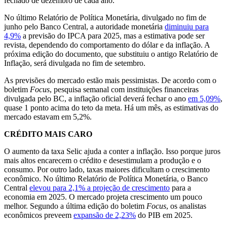
fechado de dezembro de cada ano.
No último Relatório de Política Monetária, divulgado no fim de
junho pelo Banco Central, a autoridade monetária
diminuiu para
4,9%
a previsão do IPCA para 2025, mas a estimativa pode ser
revista, dependendo do comportamento do dólar e da inflação. A
próxima edição do documento, que substituiu o antigo Relatório de
Inflação, será divulgada no fim de setembro.
As previsões do mercado estão mais pessimistas. De acordo com o
boletim
Focus
, pesquisa semanal com instituições financeiras
divulgada pelo BC, a inflação oficial deverá fechar o ano
em 5,09%
,
quase 1 ponto acima do teto da meta. Há um mês, as estimativas do
mercado estavam em 5,2%.
CRÉDITO MAIS CARO
O aumento da taxa Selic ajuda a conter a inflação. Isso porque juros
mais altos encarecem o crédito e desestimulam a produção e o
consumo. Por outro lado, taxas maiores dificultam o crescimento
econômico. No último Relatório de Política Monetária, o Banco
Central
elevou para 2,1% a projeção de crescimento
para a
economia em 2025. O mercado projeta crescimento um pouco
melhor. Segundo a última edição do boletim
Focus
, os analistas
econômicos preveem
expansão de 2,23%
do PIB em 2025.