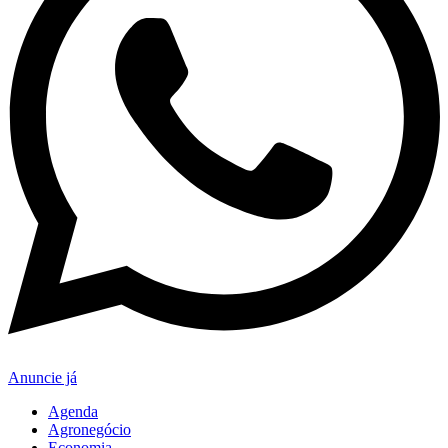
Anuncie já
Agenda
Agronegócio
Economia