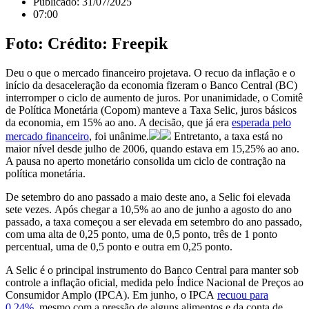
Publicado:
31/07/2025
07:00
Foto: Crédito: Freepik
Deu o que o mercado financeiro projetava. O recuo da inflação e o
início da desaceleração da economia fizeram o Banco Central (BC)
interromper o ciclo de aumento de juros. Por unanimidade, o Comitê
de Política Monetária (Copom) manteve a Taxa Selic, juros básicos
da economia, em 15% ao ano. A decisão, que já era
esperada pelo
mercado financeiro
, foi unânime.
Entretanto, a taxa está no
maior nível desde julho de 2006, quando estava em 15,25% ao ano.
A pausa no aperto monetário consolida um ciclo de contração na
política monetária.
De setembro do ano passado a maio deste ano, a Selic foi elevada
sete vezes. Após chegar a 10,5% ao ano de junho a agosto do ano
passado, a taxa começou a ser elevada em setembro do ano passado,
com uma alta de 0,25 ponto, uma de 0,5 ponto, três de 1 ponto
percentual, uma de 0,5 ponto e outra em 0,25 ponto.
A Selic é o principal instrumento do Banco Central para manter sob
controle a inflação oficial, medida pelo Índice Nacional de Preços ao
Consumidor Amplo (IPCA). Em junho, o IPCA
recuou para
0,24%
, mesmo com a pressão de alguns alimentos e da conta de