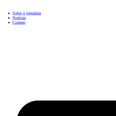
Ir
para
Sobre o jornalista
o
Notícias
conteúdo
Contato