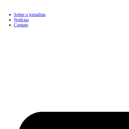
Ir
para
Sobre o jornalista
o
Notícias
conteúdo
Contato