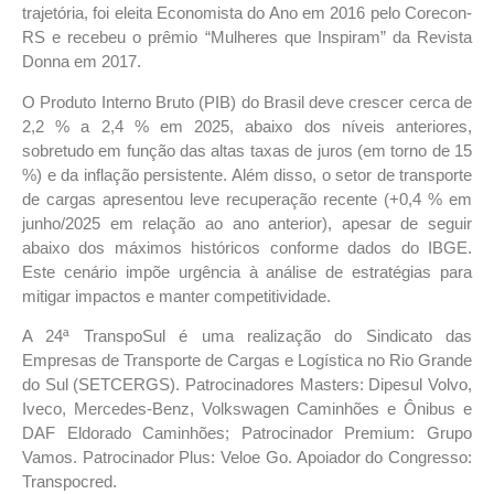
trajetória, foi eleita Economista do Ano em 2016 pelo Corecon-
RS e recebeu o prêmio “Mulheres que Inspiram” da Revista
Donna em 2017.
O Produto Interno Bruto (PIB) do Brasil deve crescer cerca de
2,2 % a 2,4 % em 2025, abaixo dos níveis anteriores,
sobretudo em função das altas taxas de juros (em torno de 15
%) e da inflação persistente. Além disso, o setor de transporte
de cargas apresentou leve recuperação recente (+0,4 % em
junho/2025 em relação ao ano anterior), apesar de seguir
abaixo dos máximos históricos conforme dados do IBGE.
Este cenário impõe urgência à análise de estratégias para
mitigar impactos e manter competitividade.
A 24ª TranspoSul é uma realização do Sindicato das
Empresas de Transporte de Cargas e Logística no Rio Grande
do Sul (SETCERGS). Patrocinadores Masters: Dipesul Volvo,
Iveco, Mercedes-Benz, Volkswagen Caminhões e Ônibus e
DAF Eldorado Caminhões; Patrocinador Premium: Grupo
Vamos. Patrocinador Plus: Veloe Go. Apoiador do Congresso:
Transpocred.