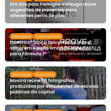
Dia dos pais: Famiglia Valduga reúne
sugestões de presentes para
diferentes perfis de pais
Destaque
Gastronomia
DORITOS® lança Spicy Nacho, novo
sabor em edição limitada especial
para Fórmula 1®
Destaque
Economia
Mostra reúne 70 fotografias
produzidas por estudantes de escolas
públicas da capital