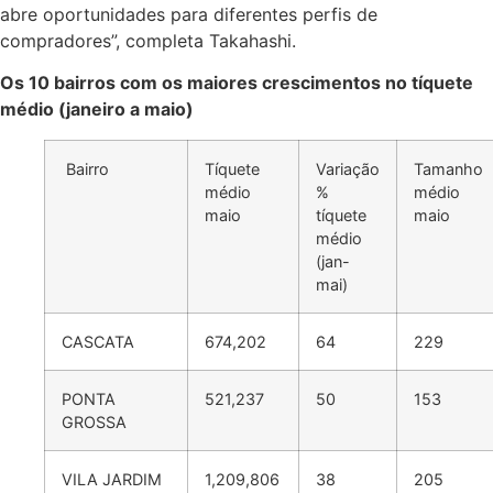
abre oportunidades para diferentes perfis de
compradores”, completa Takahashi.
Os 10 bairros com os maiores crescimentos no tíquete
médio (janeiro a maio)
Bairro
Tíquete
Variação
Tamanho
médio
%
médio
maio
tíquete
maio
médio
(jan-
mai)
CASCATA
674,202
64
229
PONTA
521,237
50
153
GROSSA
VILA JARDIM
1,209,806
38
205