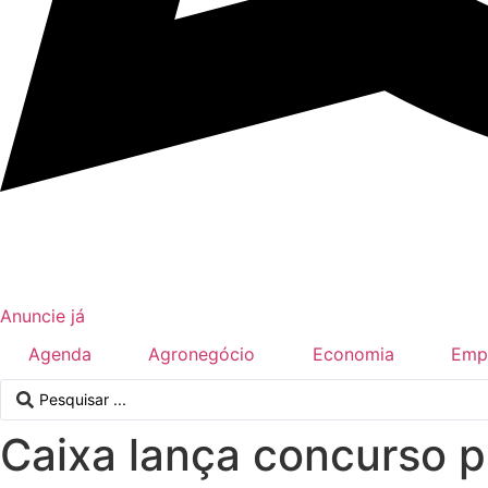
Anuncie já
Agenda
Agronegócio
Economia
Emp
Pesquisar
...
Caixa lança concurso p