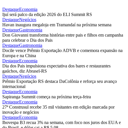
Destaque
Economia
Ijuí será palco da edição 2026 do ELI Summit RS
Destaque
Negócios
Havan inaugura megaloja em Tramandaí na próxima semana
Destaque
Gastronomia
Don Giovanni transforma histórias entre pais e filhos em campanha
para celebrar o Dia dos Pais
Destaque
Gastronomia
Docile vence Prêmio Exportação ADVB e comemora expansão na
Europa e na China
Destaque
Economia
Dia dos Pais impulsiona expectativa dos bares e restaurantes
gaúchos, diz Abrasel-RS
Destaque
Negócios
Prêmio Exportação RS destaca DaColônia e reforça seu avanço
internacional
Destaque
Economia
Sapiranga Summit começa na próxima terça-feira
Destaque
Economia
27ª Construsul recebe 35 mil visitantes em edição marcada por
inovação e negócios
Destaque
Economia
Ibovespa B3 recua 3% na semana, com foco nos juros dos EUA e
do Brasil, e dólar cai a R$ 5,08