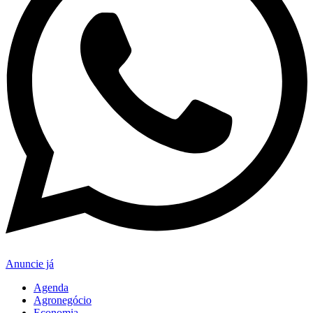
Anuncie já
Agenda
Agronegócio
Economia