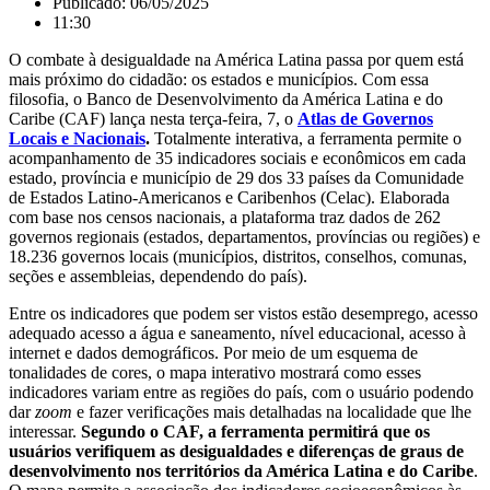
Publicado:
06/05/2025
11:30
O combate à desigualdade na América Latina passa por quem está
mais próximo do cidadão: os estados e municípios. Com essa
filosofia, o Banco de Desenvolvimento da América Latina e do
Caribe (CAF) lança nesta terça-feira, 7, o
Atlas de Governos
Locais e Nacionais
.
Totalmente interativa, a ferramenta permite o
acompanhamento de 35 indicadores sociais e econômicos em cada
estado, província e município de 29 dos 33 países da Comunidade
de Estados Latino-Americanos e Caribenhos (Celac). Elaborada
com base nos censos nacionais, a plataforma traz dados de 262
governos regionais (estados, departamentos, províncias ou regiões) e
18.236 governos locais (municípios, distritos, conselhos, comunas,
seções e assembleias, dependendo do país).
Entre os indicadores que podem ser vistos estão desemprego, acesso
adequado acesso a água e saneamento, nível educacional, acesso à
internet e dados demográficos. Por meio de um esquema de
tonalidades de cores, o mapa interativo mostrará como esses
indicadores variam entre as regiões do país, com o usuário podendo
dar
zoom
e fazer verificações mais detalhadas na localidade que lhe
interessar.
Segundo o CAF, a ferramenta permitirá que os
usuários verifiquem as desigualdades e diferenças de graus de
desenvolvimento nos territórios da América Latina e do Caribe
.