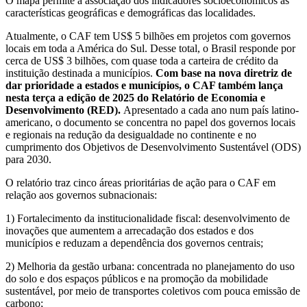
O mapa permite a associação dos indicadores socioeconômicos às
características geográficas e demográficas das localidades.
Atualmente, o CAF tem US$ 5 bilhões em projetos com governos
locais em toda a América do Sul. Desse total, o Brasil responde por
cerca de US$ 3 bilhões, com quase toda a carteira de crédito da
instituição destinada a municípios.
Com base na nova diretriz de
dar prioridade a estados e municípios, o CAF também lança
nesta terça a edição de 2025 do Relatório de Economia e
Desenvolvimento (RED).
Apresentado a cada ano num país latino-
americano, o documento se concentra no papel dos governos locais
e regionais na redução da desigualdade no continente e no
cumprimento dos Objetivos de Desenvolvimento Sustentável (ODS)
para 2030.
O relatório traz cinco áreas prioritárias de ação para o CAF em
relação aos governos subnacionais:
1) Fortalecimento da institucionalidade fiscal: desenvolvimento de
inovações que aumentem a arrecadação dos estados e dos
municípios e reduzam a dependência dos governos centrais;
2) Melhoria da gestão urbana: concentrada no planejamento do uso
do solo e dos espaços públicos e na promoção da mobilidade
sustentável, por meio de transportes coletivos com pouca emissão de
carbono;