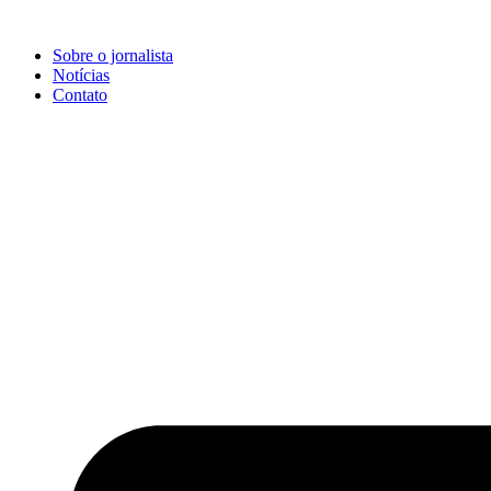
Ir
para
Sobre o jornalista
o
Notícias
conteúdo
Contato