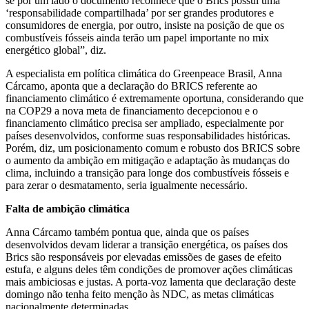
se por um lado o documento reconhece que o Brics possui uma
‘responsabilidade compartilhada’ por ser grandes produtores e
consumidores de energia, por outro, insiste na posição de que os
combustíveis fósseis ainda terão um papel importante no mix
energético global”, diz.
A especialista em política climática do Greenpeace Brasil, Anna
Cárcamo, aponta que a declaração do BRICS referente ao
financiamento climático é extremamente oportuna, considerando que
na COP29 a nova meta de financiamento decepcionou e o
financiamento climático precisa ser ampliado, especialmente por
países desenvolvidos, conforme suas responsabilidades históricas.
Porém, diz, um posicionamento comum e robusto dos BRICS sobre
o aumento da ambição em mitigação e adaptação às mudanças do
clima, incluindo a transição para longe dos combustíveis fósseis e
para zerar o desmatamento, seria igualmente necessário.
Falta de ambição climática
Anna Cárcamo também pontua que, ainda que os países
desenvolvidos devam liderar a transição energética, os países dos
Brics são responsáveis por elevadas emissões de gases de efeito
estufa, e alguns deles têm condições de promover ações climáticas
mais ambiciosas e justas. A porta-voz lamenta que declaração deste
domingo não tenha feito menção às NDC, as metas climáticas
nacionalmente determinadas.