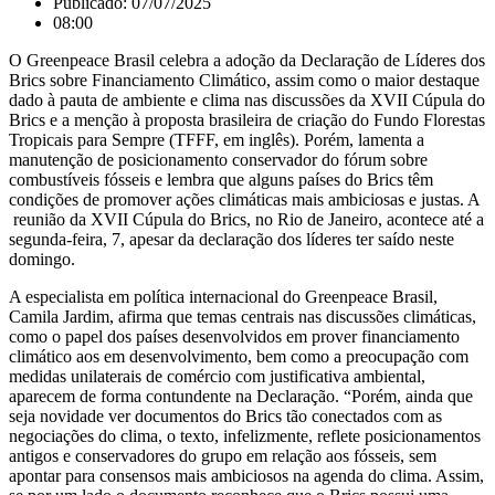
Publicado:
07/07/2025
08:00
O Greenpeace Brasil celebra a adoção da Declaração de Líderes dos
Brics sobre Financiamento Climático, assim como o maior destaque
dado à pauta de ambiente e clima nas discussões da XVII Cúpula do
Brics e a menção à proposta brasileira de criação do Fundo Florestas
Tropicais para Sempre (TFFF, em inglês). Porém, lamenta a
manutenção de posicionamento conservador do fórum sobre
combustíveis fósseis e lembra que alguns países do Brics têm
condições de promover ações climáticas mais ambiciosas e justas. A
reunião da XVII Cúpula do Brics, no Rio de Janeiro, acontece até a
segunda-feira, 7, apesar da declaração dos líderes ter saído neste
domingo.
A especialista em política internacional do Greenpeace Brasil,
Camila Jardim, afirma que temas centrais nas discussões climáticas,
como o papel dos países desenvolvidos em prover financiamento
climático aos em desenvolvimento, bem como a preocupação com
medidas unilaterais de comércio com justificativa ambiental,
aparecem de forma contundente na Declaração. “Porém, ainda que
seja novidade ver documentos do Brics tão conectados com as
negociações do clima, o texto, infelizmente, reflete posicionamentos
antigos e conservadores do grupo em relação aos fósseis, sem
apontar para consensos mais ambiciosos na agenda do clima. Assim,