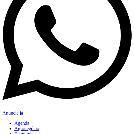
Anuncie já
Agenda
Agronegócio
Economia