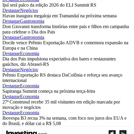
Ijuí será palco da edição 2026 do ELI Summit RS
Destaque
Negócios
Havan inaugura megaloja em Tramandaí na próxima semana
Destaque
Gastronomia
Don Giovanni transforma histórias entre pais e filhos em campanha
para celebrar o Dia dos Pais
Destaque
Gastronomia
Docile vence Prêmio Exportação ADVB e comemora expansão na
Europa e na China
Destaque
Economia
Dia dos Pais impulsiona expectativa dos bares e restaurantes
gaúchos, diz Abrasel-RS
Destaque
Negócios
Prêmio Exportação RS destaca DaColônia e reforça seu avanço
internacional
Destaque
Economia
Sapiranga Summit começa na próxima terça-feira
Destaque
Economia
27ª Construsul recebe 35 mil visitantes em edição marcada por
inovação e negócios
Destaque
Economia
Ibovespa B3 recua 3% na semana, com foco nos juros dos EUA e
do Brasil, e dólar cai a R$ 5,08