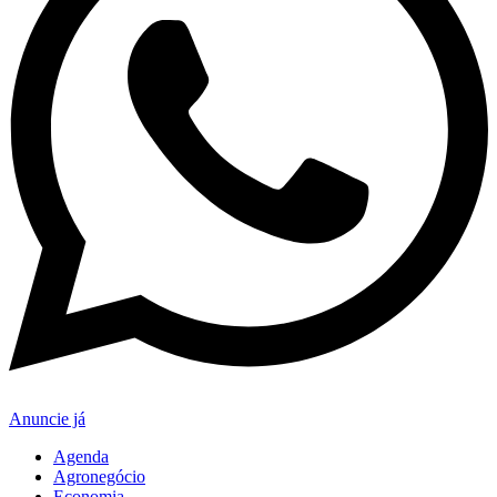
Anuncie já
Agenda
Agronegócio
Economia