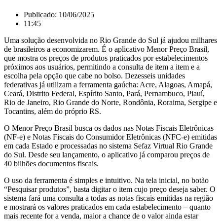
Publicado:
10/06/2025
11:45
Uma solução desenvolvida no Rio Grande do Sul já ajudou milhares
de brasileiros a economizarem. É o aplicativo Menor Preço Brasil,
que mostra os preços de produtos praticados por estabelecimentos
próximos aos usuários, permitindo a consulta de item a item e a
escolha pela opção que cabe no bolso. Dezesseis unidades
federativas já utilizam a ferramenta gaúcha: Acre, Alagoas, Amapá,
Ceará, Distrito Federal, Espírito Santo, Pará, Pernambuco, Piauí,
Rio de Janeiro, Rio Grande do Norte, Rondônia, Roraima, Sergipe e
Tocantins, além do próprio RS.
O Menor Preço Brasil busca os dados nas Notas Fiscais Eletrônicas
(NF-e) e Notas Fiscais do Consumidor Eletrônicas (NFC-e) emitidas
em cada Estado e processadas no sistema Sefaz Virtual Rio Grande
do Sul. Desde seu lançamento, o aplicativo já comparou preços de
40 bilhões documentos fiscais.
O uso da ferramenta é simples e intuitivo. Na tela inicial, no botão
“Pesquisar produtos”, basta digitar o item cujo preço deseja saber. O
sistema fará uma consulta a todas as notas fiscais emitidas na região
e mostrará os valores praticados em cada estabelecimento – quanto
mais recente for a venda, maior a chance de o valor ainda estar