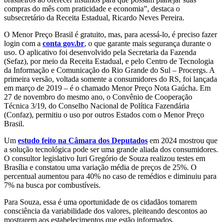
compras do mês com praticidade e economia”, destaca o
subsecretário da Receita Estadual, Ricardo Neves Pereira.
O Menor Preço Brasil é gratuito, mas, para acessá-lo, é preciso fazer
login com a
conta gov.br
, o que garante mais segurança durante o
uso. O aplicativo foi desenvolvido pela Secretaria da Fazenda
(Sefaz), por meio da Receita Estadual, e pelo Centro de Tecnologia
da Informação e Comunicação do Rio Grande do Sul – Procergs. A
primeira versão, voltada somente a consumidores do RS, foi lançada
em março de 2019 – é o chamado Menor Preço Nota Gaúcha. Em
27 de novembro do mesmo ano, o Convênio de Cooperação
Técnica 3/19, do Conselho Nacional de Política Fazendária
(Confaz), permitiu o uso por outros Estados com o Menor Preço
Brasil.
Um
estudo feito na Câmara dos Deputados
em 2024 mostrou que
a solução tecnológica pode ser uma grande aliada dos consumidores.
O consultor legislativo Iuri Gregório de Souza realizou testes em
Brasília e constatou uma variação média de preços de 25%. O
percentual aumentou para 40% no caso de remédios e diminuiu para
7% na busca por combustíveis.
Para Souza, essa é uma oportunidade de os cidadãos tomarem
consciência da variabilidade dos valores, pleiteando descontos ao
mostrarem aos estabelecimentos que estão informados.