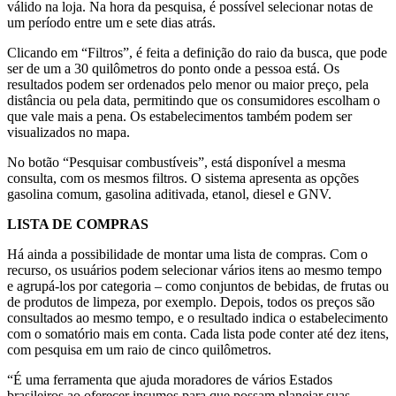
válido na loja. Na hora da pesquisa, é possível selecionar notas de
um período entre um e sete dias atrás.
Clicando em “Filtros”, é feita a definição do raio da busca, que pode
ser de um a 30 quilômetros do ponto onde a pessoa está. Os
resultados podem ser ordenados pelo menor ou maior preço, pela
distância ou pela data, permitindo que os consumidores escolham o
que vale mais a pena. Os estabelecimentos também podem ser
visualizados no mapa.
No botão “Pesquisar combustíveis”, está disponível a mesma
consulta, com os mesmos filtros. O sistema apresenta as opções
gasolina comum, gasolina aditivada, etanol, diesel e GNV.
LISTA DE COMPRAS
Há ainda a possibilidade de montar uma lista de compras. Com o
recurso, os usuários podem selecionar vários itens ao mesmo tempo
e agrupá-los por categoria – como conjuntos de bebidas, de frutas ou
de produtos de limpeza, por exemplo. Depois, todos os preços são
consultados ao mesmo tempo, e o resultado indica o estabelecimento
com o somatório mais em conta. Cada lista pode conter até dez itens,
com pesquisa em um raio de cinco quilômetros.
“É uma ferramenta que ajuda moradores de vários Estados
brasileiros ao oferecer insumos para que possam planejar suas