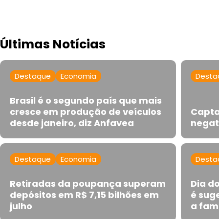
Últimas Notícias
Destaque
Economia
Desta
Brasil é o segundo país que mais
cresce em produção de veículos
Capta
desde janeiro, diz Anfavea
negat
Destaque
Economia
Desta
Retiradas da poupança superam
Dia do
depósitos em R$ 7,15 bilhões em
é sug
julho
a fam