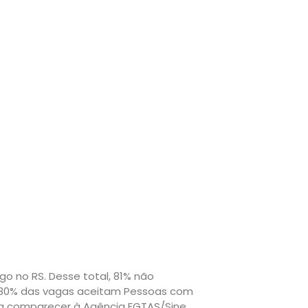
 no RS. Desse total, 81% não
, 80% das vagas aceitam Pessoas com
ta comparecer à Agência FGTAS/Sine