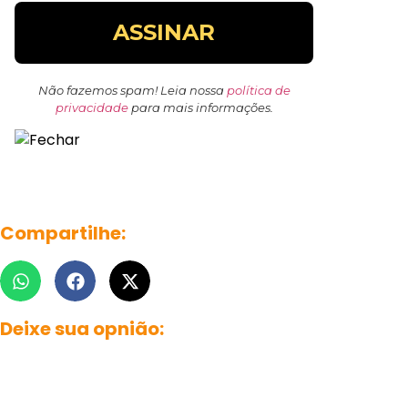
Não fazemos spam! Leia nossa
política de
privacidade
para mais informações.
Compartilhe:
Deixe sua opnião: