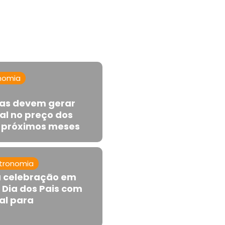
nomia
rras devem gerar
l no preço dos
s próximos meses
tronomia
a celebração em
 Dia dos Pais com
al para