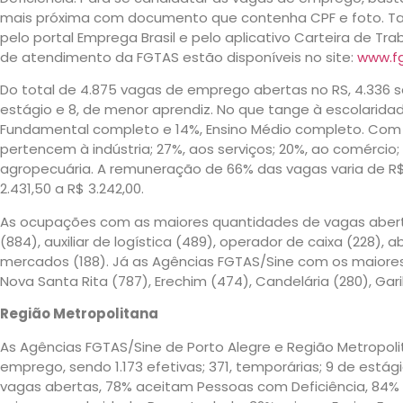
mais próxima com documento que contenha CPF e foto. T
pelo portal Emprega Brasil e pelo aplicativo Carteira de Tra
de atendimento da FGTAS estão disponíveis no site:
www.fg
Do total de 4.875 vagas de emprego abertas no RS, 4.336 são
estágio e 8, de menor aprendiz. No que tange à escolarida
Fundamental completo e 14%, Ensino Médio completo. Com
pertencem à indústria; 27%, aos serviços; 20%, ao comércio; 
agropecuária. A remuneração de 66% das vagas varia de R$ 1.
2.431,50 a R$ 3.242,00.
As ocupações com as maiores quantidades de vagas abertas
(884), auxiliar de logística (489), operador de caixa (228),
mercados (188). Já as Agências FGTAS/Sine com os maiore
Nova Santa Rita (787), Erechim (474), Candelária (280), Garib
Região Metropolitana
As Agências FGTAS/Sine de Porto Alegre e Região Metropol
emprego, sendo 1.173 efetivas; 371, temporárias; 9 de estág
vagas abertas, 78% aceitam Pessoas com Deficiência, 84% 