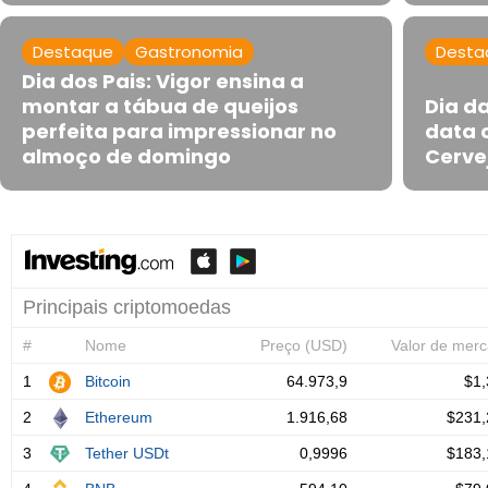
Destaque
Gastronomia
Desta
Dia dos Pais: Vigor ensina a
montar a tábua de queijos
Dia da
perfeita para impressionar no
data 
almoço de domingo
Cerve