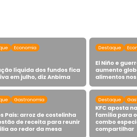
que
Economia
Destaque
Eco
El Niño e gue
ção líquida dos fundos fica
aumento globa
iva em julho, diz Anbima
alimentos no
que
Gastronomia
Destaque
Gas
KFC aposta n
s Pais: arroz de costelinha
família para o
estão de receita para reunir
combo especi
ília ao redor da mesa
compartilhar