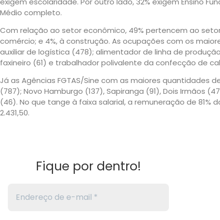
exigem escolaridade. Por outro lado, 32% exigem Ensino Fu
Médio completo.
Com relação ao setor econômico, 49% pertencem ao setor de 
comércio; e 4%, à construção. As ocupações com os maior
auxiliar de logística (478); alimentador de linha de produçã
faxineiro (61) e trabalhador polivalente da confecção de c
Já as Agências FGTAS/Sine com as maiores quantidades de
(787); Novo Hamburgo (137), Sapiranga (91), Dois Irmãos (4
(46). No que tange à faixa salarial, a remuneração de 81% da
2.431,50.
Fique por dentro!