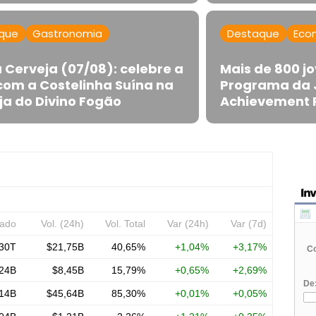
que
Gastronomia
Destaque
Eco
 Cerveja (07/08): celebre a
Mais de 800 j
com a Costelinha Suína na
Programa da 
ja do Divino Fogão
Achievement 