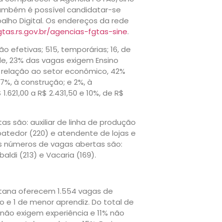
ambém é possível candidatar-se
balho Digital. Os endereços da rede
tas.rs.gov.br/agencias-fgtas-sine
.
 efetivas; 515, temporárias; 16, de
de, 23% das vagas exigem Ensino
 relação ao setor econômico, 42%
7%, à construção; e 2%, à
621,00 a R$ 2.431,50 e 10%, de R$
 são: auxiliar de linha de produção
 abatedor (220) e atendente de lojas e
s números de vagas abertas são:
aldi (213) e Vacaria (169).
itana oferecem 1.554 vagas de
io e 1 de menor aprendiz. Do total de
não exigem experiência e 11% não