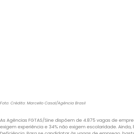
Foto: Crédito: Marcello Casal/Agência Brasil
As Agências FGTAS/Sine dispõem de 4.875 vagas de emprego
exigem experiência e 34% não exigem escolaridade. Ainda
Deficiência. Para se candidatar às vagas de emprego, bas