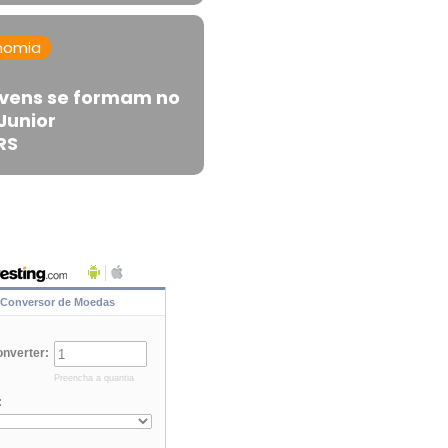
nomia
ovens se formam no
Junior
RS