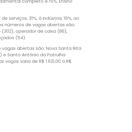
ndamental completo e 15%, Ensino
serviços; 31%, à indústria; 16%, ao
es números de vagas abertas são:
o (302), operador de caixa (86),
alçados (54).
 vagas abertas são: Nova Santa Rita
7) e Santo Antônio da Patrulha
s vagas varia de R$ 1.621,00 a R$