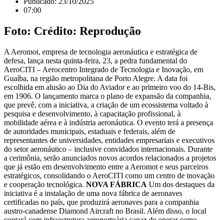
Publicado:
23/10/2025
07:00
Foto: Crédito: Reprodução
A Aeromot, empresa de tecnologia aeronáutica e estratégica de
defesa, lança nesta quinta-feira, 23, a pedra fundamental do
AeroCITI – Aerocentro Integrado de Tecnologia e Inovação, em
Guaíba, na região metropolitana de Porto Alegre. A data foi
escolhida em alusão ao Dia do Aviador e ao primeiro voo do 14-Bis,
em 1906. O lançamento marca o plano de expansão da companhia,
que prevê, com a iniciativa, a criação de um ecossistema voltado à
pesquisa e desenvolvimento, à capacitação profissional, à
mobilidade aérea e à indústria aeronáutica. O evento terá a presença
de autoridades municipais, estaduais e federais, além de
representantes de universidades, entidades empresariais e executivos
do setor aeronáutico – inclusive convidados internacionais. Durante
a cerimônia, serão anunciados novos acordos relacionados a projetos
que já estão em desenvolvimento entre a Aeromot e seus parceiros
estratégicos, consolidando o AeroCITI como um centro de inovação
e cooperação tecnológica.
NOVA FÁBRICA
Um dos destaques da
iniciativa é a instalação de uma nova fábrica de aeronaves
certificadas no país, que produzirá aeronaves para a companhia
austro-canadense Diamond Aircraft no Brasil. Além disso, o local
contará com infraestrutura aeroportuária capaz de operar como