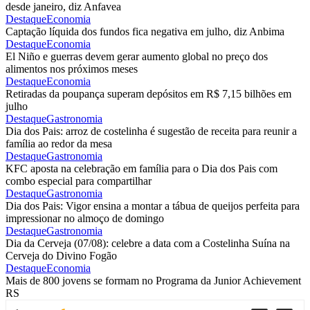
desde janeiro, diz Anfavea
Destaque
Economia
Captação líquida dos fundos fica negativa em julho, diz Anbima
Destaque
Economia
El Niño e guerras devem gerar aumento global no preço dos
alimentos nos próximos meses
Destaque
Economia
Retiradas da poupança superam depósitos em R$ 7,15 bilhões em
julho
Destaque
Gastronomia
Dia dos Pais: arroz de costelinha é sugestão de receita para reunir a
família ao redor da mesa
Destaque
Gastronomia
KFC aposta na celebração em família para o Dia dos Pais com
combo especial para compartilhar
Destaque
Gastronomia
Dia dos Pais: Vigor ensina a montar a tábua de queijos perfeita para
impressionar no almoço de domingo
Destaque
Gastronomia
Dia da Cerveja (07/08): celebre a data com a Costelinha Suína na
Cerveja do Divino Fogão
Destaque
Economia
Mais de 800 jovens se formam no Programa da Junior Achievement
RS