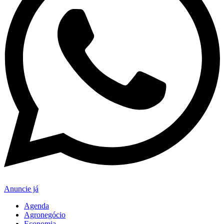
Anuncie já
Agenda
Agronegócio
Economia