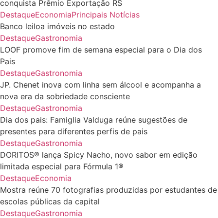
conquista Prêmio Exportação RS
Destaque
Economia
Principais Notícias
Banco leiloa imóveis no estado
Destaque
Gastronomia
LOOF promove fim de semana especial para o Dia dos
Pais
Destaque
Gastronomia
JP. Chenet inova com linha sem álcool e acompanha a
nova era da sobriedade consciente
Destaque
Gastronomia
Dia dos pais: Famiglia Valduga reúne sugestões de
presentes para diferentes perfis de pais
Destaque
Gastronomia
DORITOS® lança Spicy Nacho, novo sabor em edição
limitada especial para Fórmula 1®
Destaque
Economia
Mostra reúne 70 fotografias produzidas por estudantes de
escolas públicas da capital
Destaque
Gastronomia