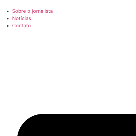
Ir
para
Sobre o jornalista
o
Notícias
conteúdo
Contato