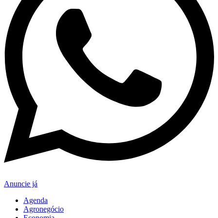
Anuncie já
Agenda
Agronegócio
Economia