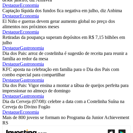
Destaque
Economia
Captação líquida dos fundos fica negativa em julho, diz Anbima
Destaque
Economia
El Niño e guerras devem gerar aumento global no preço dos
alimentos nos próximos meses
Destaque
Economia
Retiradas da poupança superam depósitos em R$ 7,15 bilhões em
julho
Destaque
Gastronomia
Dia dos Pais: arroz de costelinha é sugestão de receita para reunir a
família ao redor da mesa
Destaque
Gastronomia
KFC aposta na celebração em família para o Dia dos Pais com
combo especial para compartilhar
Destaque
Gastronomia
Dia dos Pais: Vigor ensina a montar a tábua de queijos perfeita para
impressionar no almoço de domingo
Destaque
Gastronomia
Dia da Cerveja (07/08): celebre a data com a Costelinha Suína na
Cerveja do Divino Fogão
Destaque
Economia
Mais de 800 jovens se formam no Programa da Junior Achievement
RS