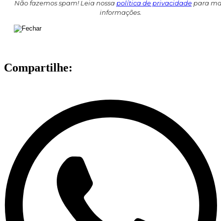
Não fazemos spam! Leia nossa
política de privacidade
para ma
informações.
Compartilhe: