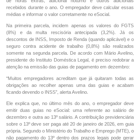
de horas extras, adicional noturno e outros adicionais
recebidos durante o ano. O empregador deve calcular essas
médias e informar o valor corretamente no eSocial.
Na primeira parcela, incidem apenas os valores do FGTS
(8%) e da multa rescisória antecipada (3,2%). Já os
descontos de INSS, Imposto de Renda (quando aplicável) e o
seguro contra acidente de trabalho (0,8%) são realizados
somente na segunda parcela.
De acordo com Mário Avelino,
presidente do Instituto Doméstica Legal, é preciso redobrar a
atenção na emissão das guias de pagamento em dezembro:
“Muitos empregadores acreditam que já quitaram todas as
obrigações ao recolher apenas uma das guias e acabam
ficando devendo o INSS”, alerta Avelino.
Ele explica que, no último mês do ano, o empregador deve
emitir duas guias no eSocial: uma referente ao salário de
dezembro e outra ao 13º salário. A contribuição previdenciária
sobre o 13º deve ser paga até 20 de janeiro de 2026, em guia
própria.
Segundo o Ministério do Trabalho e Emprego (MTE), o
não pagamento do 13º dentro dos prazos legais pode gerar