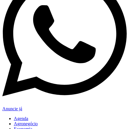
Anuncie já
Agenda
Agronegócio
Economia