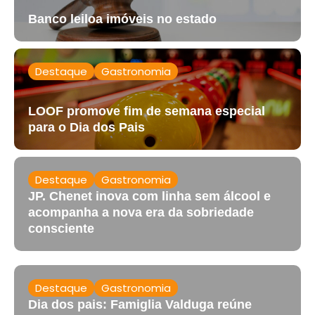
Banco leiloa imóveis no estado
Destaque
Gastronomia
LOOF promove fim de semana especial
para o Dia dos Pais
Destaque
Gastronomia
JP. Chenet inova com linha sem álcool e
acompanha a nova era da sobriedade
consciente
Destaque
Gastronomia
Dia dos pais: Famiglia Valduga reúne