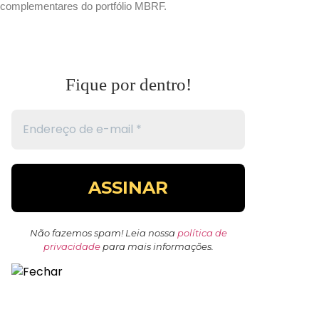
complementares do portfólio MBRF.
Fique por dentro!
Não fazemos spam! Leia nossa
política de
privacidade
para mais informações.