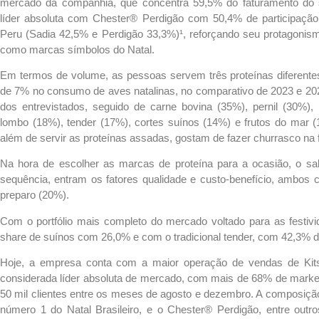
mercado da companhia, que concentra 59,5% do faturamento do 
líder absoluta com Chester® Perdigão com 50,4% de participação,
Peru (Sadia 42,5% e Perdigão 33,3%)¹, reforçando seu protagonis
como marcas símbolos do Natal.
Em termos de volume, as pessoas servem três proteínas diferente
de 7% no consumo de aves natalinas, no comparativo de 2023 e 202
dos entrevistados, seguido de carne bovina (35%), pernil (30%), 
lombo (18%), tender (17%), cortes suínos (14%) e frutos do mar 
além de servir as proteínas assadas, gostam de fazer churrasco na 
Na hora de escolher as marcas de proteína para a ocasião, o sab
sequência, entram os fatores qualidade e custo-benefício, ambos 
preparo (20%).
Com o portfólio mais completo do mercado voltado para as fest
share de suínos com 26,0% e com o tradicional tender, com 42,3% d
Hoje, a empresa conta com a maior operação de vendas de Kit
considerada líder absoluta de mercado, com mais de 68% de market
50 mil clientes entre os meses de agosto e dezembro. A composição
número 1 do Natal Brasileiro, e o Chester® Perdigão, entre outr