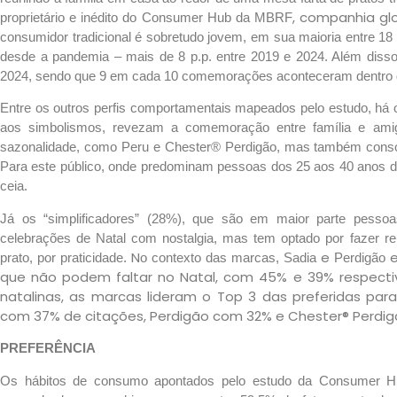
, companhia gl
Consumer Hub da MBRF
proprietário e inédito do
consumidor tradicional é sobretudo jovem, em sua maioria entre 18
desde a pandemia – mais de 8 p.p. entre 2019 e 2024. Além diss
2024, sendo que 9 em cada 10 comemorações aconteceram dentro
Entre os outros perfis comportamentais mapeados pelo estudo, há
aos simbolismos, revezam a comemoração entre família e amig
sazonalidade, como Peru e Chester® Perdigão, mas também cons
Para este público, onde predominam pessoas dos 25 aos 40 anos de i
ceia.
Já os “simplificadores” (28%), que são em maior parte pesso
celebrações de Natal com nostalgia, mas tem optado por fazer
N
e
Sadia
Perdigão
prato, por praticidade.
o contexto das marcas,
que não podem faltar no Natal, com 45% e 39% respecti
natalinas, as marcas lideram o Top 3 das preferidas par
com 37% de citações, Perdigão com 32% e Chester® Perdi
PREFERÊNCIA
Os hábitos de consumo apontados pelo estudo da Consumer 