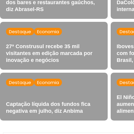
dos bares e restaurantes gaúchos,
DaColô
diz Abrasel-RS
intern
Destaque
Economia
Desta
27ª Construsul recebe 35 mil
Iboves
visitantes em edição marcada por
com fo
inovação e negócios
Brasil,
Destaque
Economia
Desta
El Niñ
Captação líquida dos fundos fica
aument
negativa em julho, diz Anbima
alimen