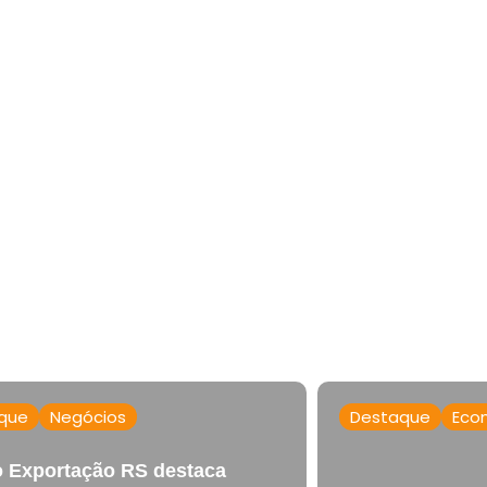
que
Negócios
Destaque
Eco
 Exportação RS destaca