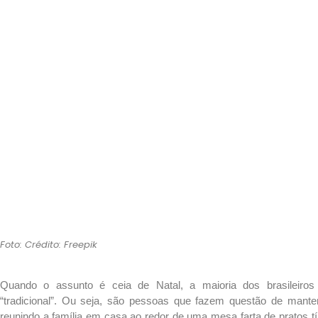
Foto: Crédito: Freepik
Quando o assunto é ceia de Natal, a maioria dos brasileiros
“tradicional”. Ou seja, são pessoas que fazem questão de manter 
reunindo a família em casa ao redor de uma mesa farta de pratos t