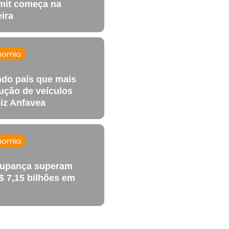
mit começa na
eira
nomia
ndo país que mais
ução de veículos
diz Anfavea
nomia
oupança superam
$ 7,15 bilhões em