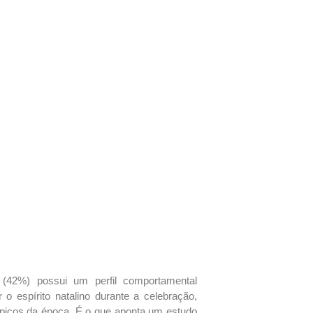
 (42%) possui um perfil comportamental
o espírito natalino durante a celebração,
ípicos da época. É o que aponta um estudo