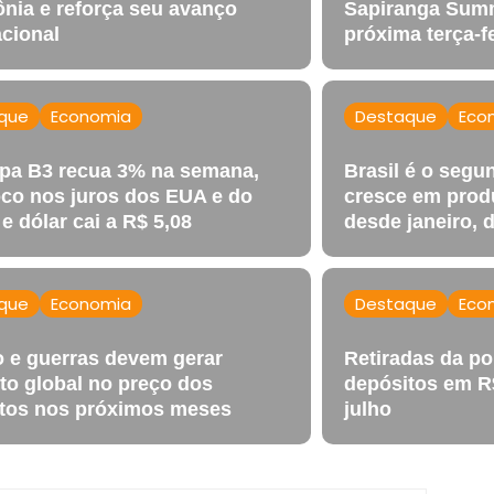
nia e reforça seu avanço
Sapiranga Sum
acional
próxima terça-f
que
Economia
Destaque
Eco
pa B3 recua 3% na semana,
Brasil é o segu
co nos juros dos EUA e do
cresce em prod
 e dólar cai a R$ 5,08
desde janeiro, 
que
Economia
Destaque
Eco
o e guerras devem gerar
Retiradas da p
o global no preço dos
depósitos em R
tos nos próximos meses
julho