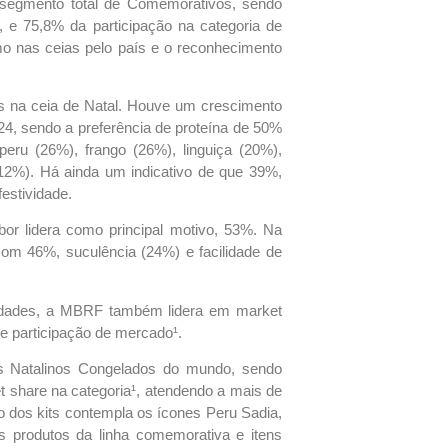
segmento total de Comemorativos, sendo
 e 75,8% da participação na categoria de
mo nas ceias pelo país e o reconhecimento
s na ceia de Natal. Houve um crescimento
4, sendo a preferência de proteína de 50%
peru (26%), frango (26%), linguiça (20%),
(12%). Há ainda um indicativo de que 39%,
festividade.
or lidera como principal motivo, 53%. Na
com 46%, suculência (24%) e facilidade de
ividades, a MBRF também lidera em market
e participação de mercado¹.
s Natalinos Congelados do mundo, sendo
 share na categoria¹, atendendo a mais de
 dos kits contempla os ícones Peru Sadia,
os produtos da linha comemorativa e itens