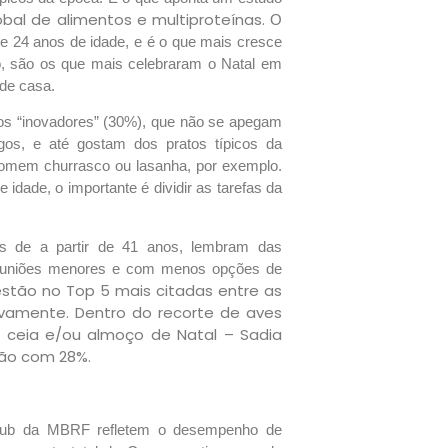
obal de alimentos e multiproteínas.
O
 e 24 anos de idade, e é o que mais cresce
o, são os que mais celebraram o Natal em
 de casa.
 os “inovadores” (30%), que não se apegam
os, e até gostam dos pratos típicos da
omem churrasco ou lasanha, por exemplo.
dade, o importante é dividir as tarefas da
as de a partir de 41 anos, lembram das
 reuniões menores e com menos opções de
estão no Top 5 mais citadas entre as
vamente. Dentro do recorte de aves
a ceia e/ou almoço de Natal – Sadia
gão com 28%.
Hub da MBRF refletem o desempenho de