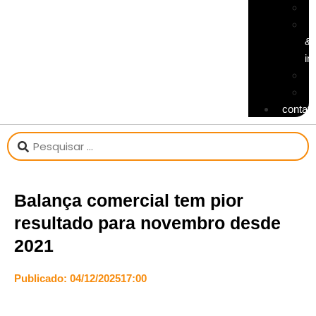
p
t
&
in
t
v
contat
Balança comercial tem pior
resultado para novembro desde
2021
Publicado:
04/12/2025
17:00